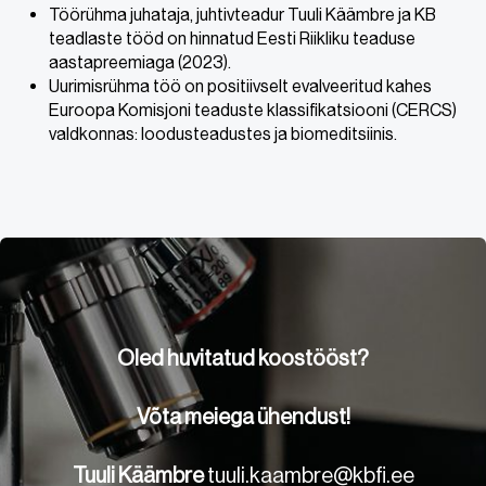
Töörühma juhataja, juhtivteadur Tuuli Käämbre ja KB
teadlaste tööd on hinnatud Eesti Riikliku teaduse
aastapreemiaga (2023).
Uurimisrühma töö on positiivselt evalveeritud kahes
Euroopa Komisjoni teaduste klassifikatsiooni (CERCS)
valdkonnas: loodusteadustes ja biomeditsiinis.
Oled huvitatud koostööst?
Võta meiega ühendust!
Tuuli Käämbre
tuuli.kaambre@kbfi.ee