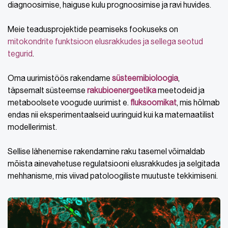
diagnoosimise, haiguse kulu prognoosimise ja ravi huvides.
Meie teadusprojektide peamiseks fookuseks on
mitokondrite funktsioon elusrakkudes ja sellega seotud
tegurid
.
Oma uurimistöös rakendame
süsteemibioloogia
,
täpsemalt süsteemse
rakubioenergeetika
meetodeid ja
metaboolsete voogude uurimist e.
fluksoomikat
, mis hõlmab
endas nii eksperimentaalseid uuringuid kui ka matemaatilist
modellerimist.
Sellise lähenemise rakendamine raku tasemel võimaldab
mõista ainevahetuse regulatsiooni elusrakkudes ja selgitada
mehhanisme, mis viivad patoloogiliste muutuste tekkimiseni.