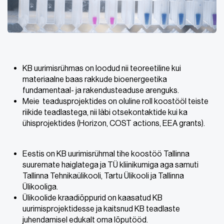
KB uurimisrühmas on loodud nii teoreetiline kui
materiaalne baas rakkude bioenergeetika
fundamentaal- ja rakendusteaduse arenguks.
Meie teadusprojektides on oluline roll koostööl teiste
riikide teadlastega, nii läbi otsekontaktide kui ka
ühisprojektides (Horizon, COST actions, EEA grants).
Eestis on KB uurimisrühmal tihe koostöö Tallinna
suuremate haiglatega ja TÜ kliinikumiga aga samuti
Tallinna Tehnikaülikooli, Tartu Ülikooli ja Tallinna
Ülikooliga.
Ülikoolide kraadiõppurid on kaasatud KB
uurimisprojektidesse ja kaitsnud KB teadlaste
juhendamisel edukalt oma lõputööd.