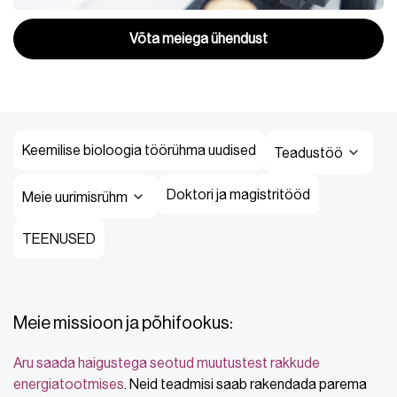
Võta meiega ühendust
Keemilise bioloogia töörühma uudised
Teadustöö
Doktori ja magistritööd
Meie uurimisrühm
TEENUSED
Meie missioon ja põhifookus:
Aru saada haigustega seotud muutustest rakkude
energiatootmises
. Neid teadmisi saab rakendada parema