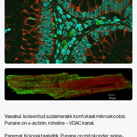
Vasakul. Isoleeritud südamerakk konfokaal mikroskoobis.
Punane on α-actinin, roheline – VDAC kanal.
Paremal. Kolorektaalvähk. Punane on mitokonder, sinine-