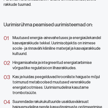
rakkude tuumad.
Uurimisrühma peamised uurimisteemad on:
Muutused energia-ainevahetuses ja energiaülekandel
kasvajarakkude tekkel. Uurimisobjektis on inimese
soole- ja rinnavähi kliiniline materjal ja kasvajarakkude
kultuurid.
Hingamisahela ja integreeritud energiatarbimise
võrgustike regulatsioon lihasrakkudes.
Kas ja kuidas peegelduvad krooniliste haiguste mõjul
toimunud metaboolsed muutused vererakkude
energiatootmises. Uurimismudelina kasutame
trombotsüüte.
Suurendada rakukukultuuride usaldusväärsust
haigusmudelina nende kasvutingimuste optimeerimise