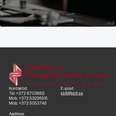
Kontaktid:
E-post:
Tel. +372 6703662
kbfi@kbfi.ee
Mob. +372 53226515
Mob. +372 5053748
Aadress: