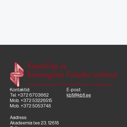
Kontaktid:
E-post:
Tel. +372 6703662
kbfi@kbfi.ee
Mob. +372 53226515
Mob. +372 5053748
Aadress:
Akadeemia tee 23, 12618