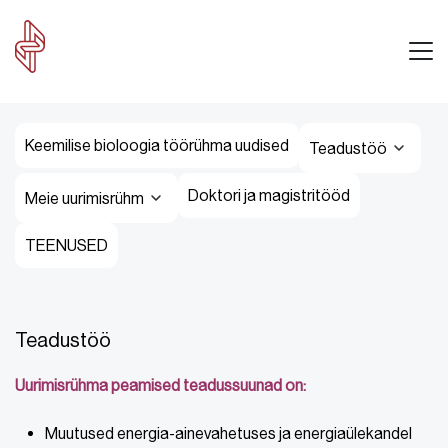
Keemilise bioloogia töörühma uudised
Teadustöö
Doktori ja magistritööd
Meie uurimisrühm
TEENUSED
Teadustöö
Uurimisrühma peamised teadussuunad on:
Muutused energia-ainevahetuses ja energiaülekandel