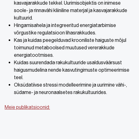
kasvajarakkude tekkel. Uurimisobjektis on inimese
soole- ja rinnavähi kliiniline materjal ja kasvajarakkude
kultuurid.
Hingamisahela ja integreeritud energiatarbimise
võrgustike regulatsioon lihasrakkudes.
Kas ja kuidas peegelduvad krooniliste haiguste mõjul
toimunud metaboolsed muutused vererakkude
energiatootmises.
Kuidas suurendada rakukultuuride usaldusväärsust
haigusmudelina nende kasvutingimuste optimeerimise
teel.
Oksüdatiivse stressi modelleerimine ja uurimine vähi-,
südame- ja neuronaalsetes rakukultuurides.
Meie publikatsioonid: