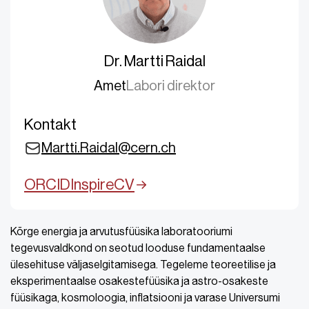
Dr. Martti Raidal
Amet
Labori direktor
Kontakt
Martti.Raidal@cern.ch
ORCID
Inspire
CV
Kõrge energia ja arvutusfüüsika laboratooriumi
tegevusvaldkond on seotud looduse fundamentaalse
ülesehituse väljaselgitamisega. Tegeleme teoreetilise ja
eksperimentaalse osakestefüüsika ja astro-osakeste
füüsikaga, kosmoloogia, inflatsiooni ja varase Universumi