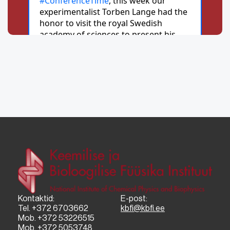
Kontaktid:
E-post:
Tel. +372 6703662
kbfi@kbfi.ee
Mob. +372 53226515
Mob. +372 5053748