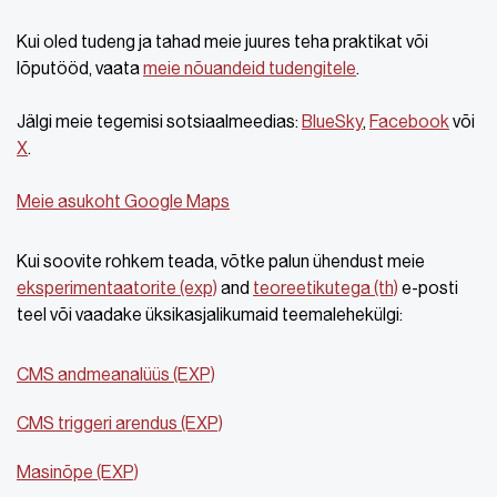
Kui oled tudeng ja tahad meie juures teha praktikat või
lõputööd, vaata
meie nõuandeid tudengitele
.
Jälgi meie tegemisi sotsiaalmeedias:
BlueSky
,
Facebook
või
X
.
Meie asukoht Google Maps
Kui soovite rohkem teada, võtke palun ühendust meie
eksperimentaatorite (exp)
and
teoreetikutega (th)
e-posti
teel või vaadake üksikasjalikumaid teemalehekülgi:
CMS andmeanalüüs (EXP)
CMS triggeri arendus (EXP)
Masinõpe (EXP)