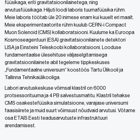
füüsikaga, eriti gravitatsioonilainetega, ning
arvutusfüüsikaga. Hiljuti loodi laboris tuumafüüsika rühm.
Meie laboris töötab üle 20 inimese enam kui kuuelt eri maalt.
Meie eksperimentaatorite rühm kuulub CERN-i Compact
Muon Solenoid (CMS) kollaboratsiooni. Kuulume ka Euroopa
Kosmoseagentuuri (ESA) gravitatsioonilainete detektori
LISA ja Einsteini Teleskoobi kollaboratsiooni. Looduse
fundamentaalse ülesehituse väljaselgitamisega
gravitatsioonilainete abil tegeleme tippkeskuses
„Fundamentaalne universum“ koostöös Tartu Ülikooli ja
Tallinna Tehnikaülikooliga.
Labori arvutuskeskuse võimsal klastril on 6000
protsessorituuma ja 4 PB salvestusmahtu. Klastril tehakse
CMS osakestefüüsika simulatsioone, varajase universumi
faasisiirete ja muid suurt võimsust nõudvaid arvutusi. Võtame
osa ETAIS Eesti teadusarvutuste infrastruktuuri
arendamisest.