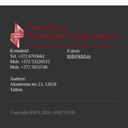
Kontaktid:
E-post:
Tel. +372 6703662
kbfi@kbfi.ee
Mob. +372 53226515
Mob. +372 5053748
Aadress:
Akadeemia tee 23, 12618
Tallinn
Copyright KBFI 2026 |
SISEVEEB