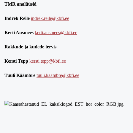
TMR analüüsid
Indrek Reile
indrek.reile@kbfi.ee
Kerti Ausmees
kerti.ausmees@kbfi.ee
Rakkude ja kudede tervis
Kersti Tepp
kersti.tepp@kbfi.ee
Tuuli Käämbre
tuuli.kaambre@kbfi.ee