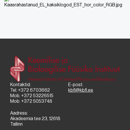
Kontaktid:
E-post:
Tel. +372 6703662
kbfi@kbfi.ee
Mob. +372 53226515
Mob. +372 5053748
Aadress:
Akadeemia tee 23, 12618
Tallinn