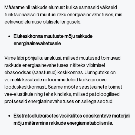
Määrame nii rakkude elumust kui ka esmaseid väikseid
funktsionaalseid muutusi raku energiaainevahetuses, mis
eelnevad elumuse olulisele langusele.
Elukeskkonna muutuste mõju rakkude
energiaainevahetusele
Viime läbi põhjaliku analüüsi, millised muutused toimuvad
rakkude energiaainevahetuses näiteks viibimisel
ebasoodsas (saastunud) keskkonnas. Uuringuteks on
võimalik kasutada nii loommudeleid kui ka proove
looduskeskkonnast. Saame mõõta saasteainete toimet
vee-elustikule ning teha kindlaks, millised patoloogilised
protsessid energiaainevahetuses on sellega seotud.
Ekstratsellulaarsetes vesiikulites edasikantava materjali
mõju määramine rakkude energiametabolismile.