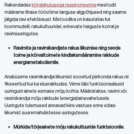
Rakendades
kõrglahutusega respiromeetria
meetodit
määrame lihase töövõime languse algpõhjused ning saame
jälgida ravi efektiivsust. Metoodika on kasutatav ka
loommudelil, rakukultuuridel, erinevate haiguste korral ja
ravimiuuringutes.
Ravimite ja ravimikandjate rakus liikumise ning nende
toime ja kõrvaltoimete kindlaksmääramine rakkude
energiametabolismile.
Analüüsime ravimikandja liikumist soovitud piirkonda rakus nii
fikseeritud kui ka elusrakkudes. Viime läbi funktsionaalseid
uuringuid ainete esmase mõju kohta. Määratakse, ravimi või
ravimikandja mõju rakkude (energia)ainevahetusele.
Uuringute tulemused annavad kiire vastuse enne edasi
liikumist suuremahulistesse uuringutesse.
Mürkide/tõrjeainete mõju rakukultuuride funktsioonile.