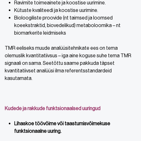
Ravimite toimeainete ja koostise uurimine.
Kütuste kvaliteedi ja koostise uurimine.
Bioloogiliste proovide (nt taimsed ja loomsed
koeekstraktid, biovedelikud) metaboloomika – nt
biomarkerite leidmiseks
TMR eeliseks muude analüüsitehnikate ees on tema
olemuslik kvantitatiivsus – iga aine koguse suhe tema TMR
signaali on sama. Seetõttu saame pakkuda täpset
kvantitatiivset analüüsi ilma referentsstandardeid
kasutamata.
Kudede ja rakkude funktsionaalsed uuringud
Lihaskoe töövõime või taastumisvõimekuse
funktsionaalne uuring.