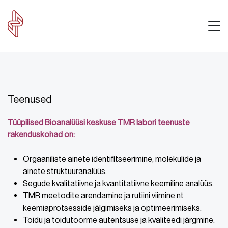
Teenused
Tüüpilised Bioanalüüsi keskuse TMR labori teenuste
rakenduskohad on:
Orgaaniliste ainete identifitseerimine, molekulide ja
ainete struktuuranalüüs.
Segude kvalitatiivne ja kvantitatiivne keemiline analüüs.
TMR meetodite arendamine ja rutiini viimine nt
keemiaprotsesside jälgimiseks ja optimeerimiseks.
Toidu ja toidutoorme autentsuse ja kvaliteedi järgmine.