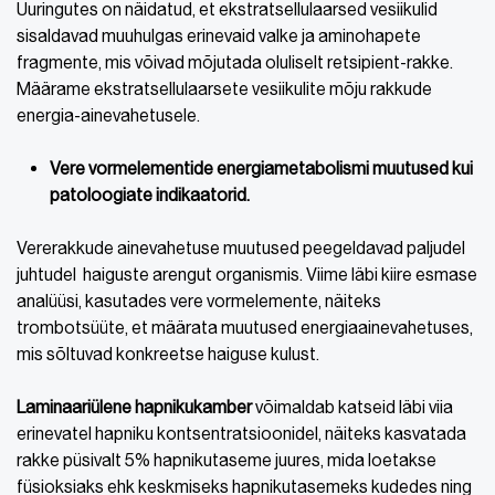
Uuringutes on näidatud, et ekstratsellulaarsed vesiikulid
sisaldavad muuhulgas erinevaid valke ja aminohapete
fragmente, mis võivad mõjutada oluliselt retsipient-rakke.
Määrame ekstratsellulaarsete vesiikulite mõju rakkude
energia-ainevahetusele.
Vere vormelementide energiametabolismi muutused kui
patoloogiate indikaatorid.
Vererakkude ainevahetuse muutused peegeldavad paljudel
juhtudel haiguste arengut organismis. Viime läbi kiire esmase
analüüsi, kasutades vere vormelemente, näiteks
trombotsüüte, et määrata muutused energiaainevahetuses,
mis sõltuvad konkreetse haiguse kulust.
Laminaariülene hapnikukamber
võimaldab katseid läbi viia
erinevatel hapniku kontsentratsioonidel, näiteks kasvatada
rakke püsivalt 5% hapnikutaseme juures, mida loetakse
füsioksiaks ehk keskmiseks hapnikutasemeks kudedes ning