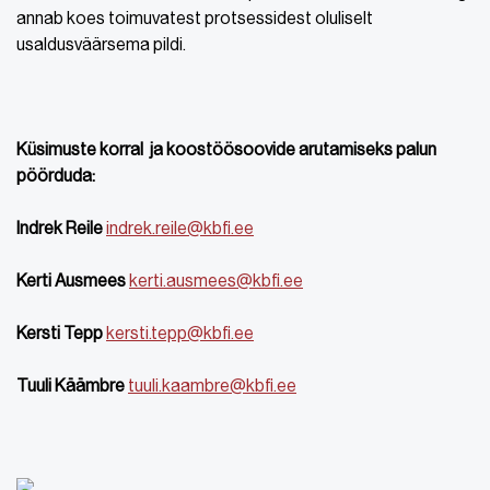
annab koes toimuvatest protsessidest oluliselt
usaldusväärsema pildi.
Küsimuste korral ja koostöösoovide arutamiseks
palun
pöörduda:
Indrek Reile
indrek.reile@kbfi.ee
Kerti Ausmees
kerti.ausmees@kbfi.ee
Kersti Tepp
kersti.tepp@kbfi.ee
Tuuli Käämbre
tuuli.kaambre@kbfi.ee