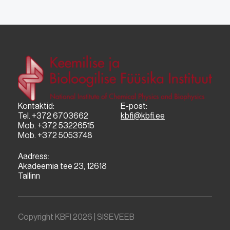
Kontaktid:
E-post:
Tel. +372 6703662
kbfi@kbfi.ee
Mob. +372 53226515
Mob. +372 5053748
Aadress:
Akadeemia tee 23, 12618
Tallinn
Copyright KBFI 2026 |
SISEVEEB