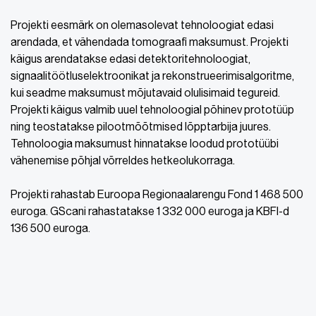
Projekti eesmärk on olemasolevat tehnoloogiat edasi
arendada, et vähendada tomograafi maksumust. Projekti
käigus arendatakse edasi detektoritehnoloogiat,
signaalitöötluselektroonikat ja rekonstrueerimisalgoritme,
kui seadme maksumust mõjutavaid olulisimaid tegureid.
Projekti käigus valmib uuel tehnoloogial põhinev prototüüp
ning teostatakse pilootmõõtmised lõpptarbija juures.
Tehnoloogia maksumust hinnatakse loodud prototüübi
vähenemise põhjal võrreldes hetkeolukorraga.
Projekti rahastab Euroopa Regionaalarengu Fond 1 468 500
euroga. GScani rahastatakse 1 332 000 euroga ja KBFI-d
136 500 euroga.