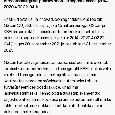
atmosfäärikiirgusel põhinev
posti
–
ja
pagasiskänner” (2014-
2020.4.02.22-0411)
Eesti Ettevõtlus- ja Innovatsiooniagentuur (EAS) toetab
GScan OÜ ja KBFI ühisprojekti 1,5 miljoni euroga. GScan ja
KBFI ühisprojekt “Looduslikul atmosfäärikiirgusel põhinev
pakkide ja pagasi skanner (projekti nr 2014- 2020.4.02.22-
0411)” algas 20. september 2021 ja kestab kuni 31. detsember
2023.
GScan töötab välja täisautomaatse süsteemi, mis põhineb
looduslikul atmosfäärikiirguse tomograafil. KBFI töötab välja
vajalikud tomograafia- ja materjalituvastusalgoritmid.
Konkreetne seade on mõeldud kasutamiseks tolli- ja
turvasüsteemides postipakkide, kirjad jms
läbivalgustamiseks. Tehnoloogia tuvastab skaneeritud
objektide atomaarse koostise ja annab automaatselt märku
lõhkeainetest, narkootikumidest, keelatud, ohtlikest või
deklareerimata kaupadest.