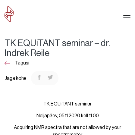
TK EQUiTANT seminar – dr.
Indrek Reile
Tagasi
Jaga kohe
TK EQUiTANT seminar
Neljapäev, 05.11.2020 kell 11.00
Acquiring NMR spectra that are not allowed by your
spectrometer