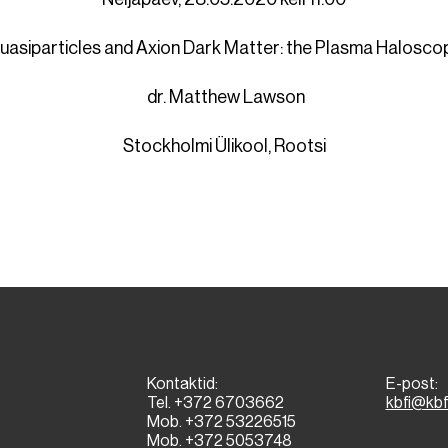
uasiparticles and Axion Dark Matter: the Plasma Halosco
dr. Matthew Lawson
Stockholmi Ülikool, Rootsi
Kontaktid:
E-post:
Tel. +372 6703662
kbfi@kbf
Mob. +372 53226515
Mob. +372 5053748