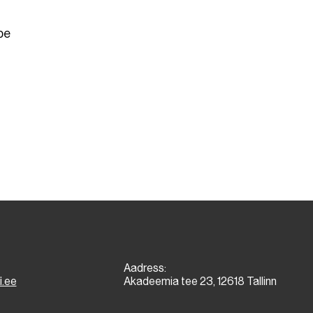
pe
Aadress:
i.ee
Akadeemia tee 23, 12618 Tallinn