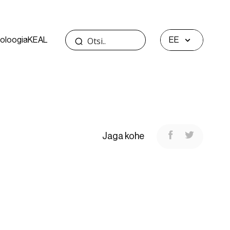
oloogia
KEAL
EE
Jaga kohe