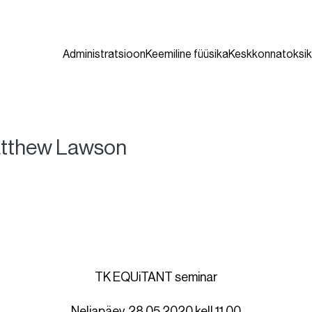
Administratsioon
Keemiline füüsika
Keskkonnatoksik
atthew Lawson
TK EQUiTANT seminar
Neljapäev, 28.05.2020 kell 11.00