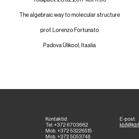
The algebraic way to molecular structure
prof. Lorenzo Fortunato
Padova Ülikool, Itaalia
Kontaktid:
E-post:
Tel. +372 6703662
kbfi@kbf
Mob. +372 53226515
Mob. +372 5053748