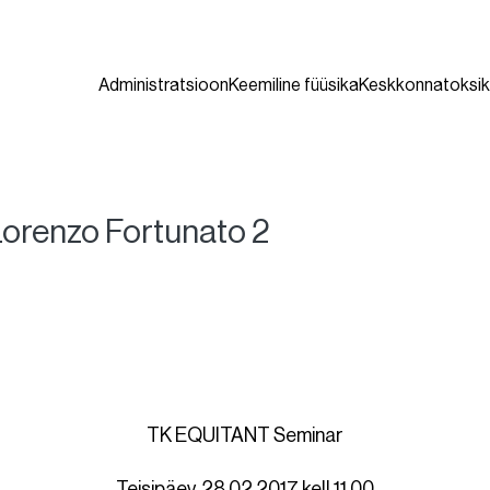
Administratsioon
Keemiline füüsika
Keskkonnatoksik
Lorenzo Fortunato 2
TK EQUITANT Seminar
Teisipäev, 28.02.2017 kell 11.00