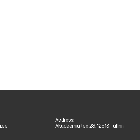
Aadress:
i.ee
Akadeemia tee 23, 12618 Tallinn