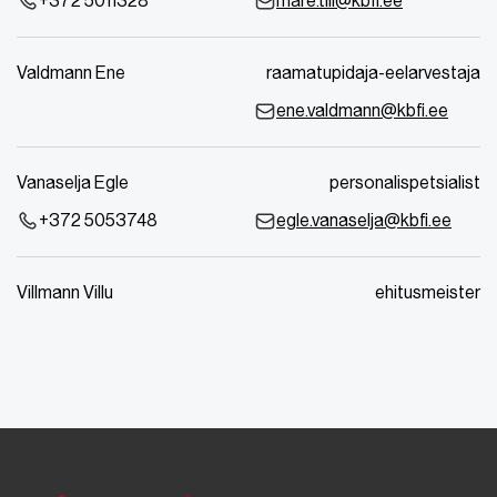
+372 5011328
mare.till@kbfi.ee
Valdmann Ene
raamatupidaja-eelarvestaja
ene.valdmann@kbfi.ee
Vanaselja Egle
personalispetsialist
+372 5053748
egle.vanaselja@kbfi.ee
Villmann Villu
ehitusmeister