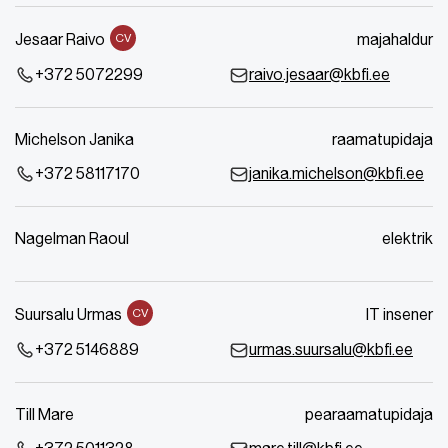
Jesaar Raivo
majahaldur
CV
+372 5072299
raivo.jesaar@kbfi.ee
Michelson Janika
raamatupidaja
+372 58117170
janika.michelson@kbfi.ee
Nagelman Raoul
elektrik
Suursalu Urmas
IT insener
CV
+372 5146889
urmas.suursalu@kbfi.ee
Till Mare
pearaamatupidaja