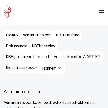
Üldinfo
Administratsioon
KBFI juhtimine
Dokumendid
KBFI meedias
KBFI pakutavad teenused
Arenduskoostöö ADAPTER
Bioanalüüsi keskus
Rohkem
Administratsioon
Administratsioon koosneb direktorist, asedirektorist ja