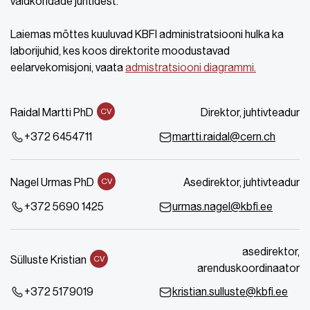
valdkondade juhtidest.
Laiemas mõttes kuuluvad KBFI administratsiooni hulka ka
laborijuhid, kes koos direktorite moodustavad
eelarvekomisjoni, vaata
admistratsiooni diagrammi.
Raidal Martti PhD
Direktor, juhtivteadur
CV
+372 6454711
martti.raidal@cern.ch
Nagel Urmas PhD
Asedirektor, juhtivteadur
CV
+372 5690 1425
urmas.nagel@kbfi.ee
asedirektor,
Sülluste Kristian
CV
arenduskoordinaator
+372 5179019
kristian.sulluste@kbfi.ee