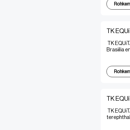
Rohke
TK EQUiT
TK EQUiTAN
Brasiilia 
Rohke
TK EQUiT
TK EQUiTA
terephthal