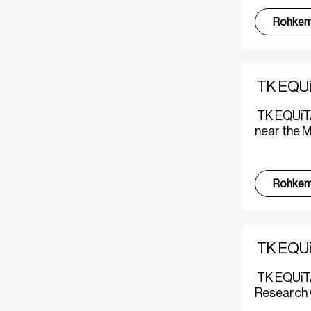
Rohke
TK EQUi
TK EQUiTAN
near the M
Rohke
TK EQUiT
TK EQUiTAN
Research O