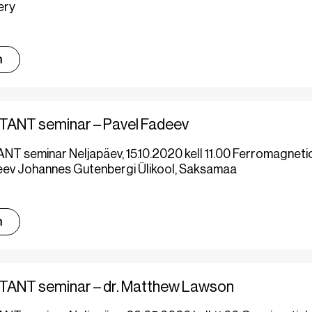
ery
m
TANT seminar – Pavel Fadeev
NT seminar Neljapäev, 15.10.2020 kell 11.00 Ferromagnet
eev Johannes Gutenbergi Ülikool, Saksamaa
m
TANT seminar – dr. Matthew Lawson