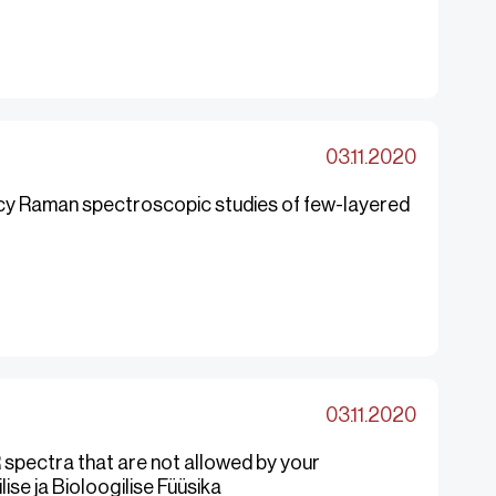
03.11.2020
cy Raman spectroscopic studies of few-layered
03.11.2020
 spectra that are not allowed by your
ise ja Bioloogilise Füüsika