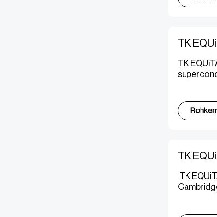
TK EQUi
TK EQUiTAN
supercond
Rohke
TK EQUiT
TK EQUiTAN
Cambridge’