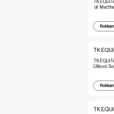
TK EQUiTAN
dr. Matth
Rohke
TK EQUi
TK EQUiTA
Ülikool, 
Rohke
TK EQUiT