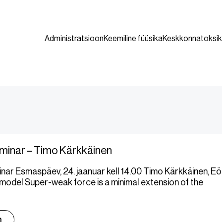
Administratsioon
Keemiline füüsika
Keskkonnatoksik
minar – Timo Kärkkäinen
ar Esmaspäev, 24. jaanuar kell 14.00 Timo Kärkkäinen, Eö
 model Super-weak force is a minimal extension of the
m