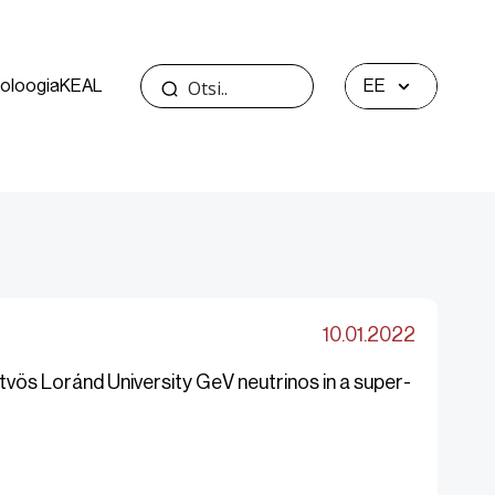
oloogia
KEAL
EE
10.01.2022
tvös Loránd University GeV neutrinos in a super-