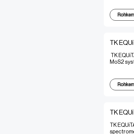
Rohke
TK EQUi
TK EQUiTA
MoS2 syst
Rohke
TK EQUiT
TK EQUiTAN
spectromet