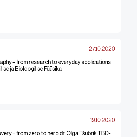
27.10.2020
aphy – from research to everyday applications
ise ja Bioloogilise Füüsika
19.10.2020
very – from zero to hero dr. Olga Tšubrik TBD-