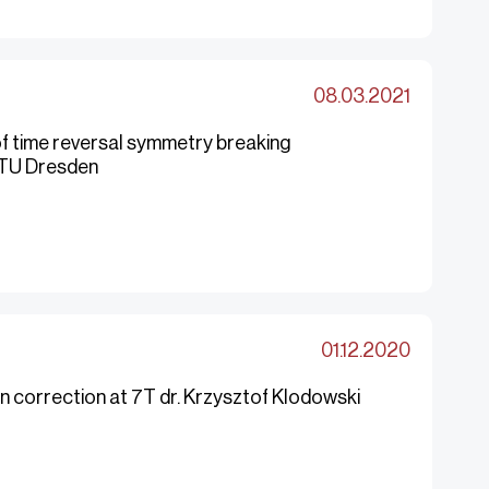
08.03.2021
of time reversal symmetry breaking
 TU Dresden
01.12.2020
n correction at 7T dr. Krzysztof Klodowski