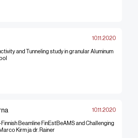
10.11.2020
tivity and Tunneling study in granular Aluminum
kool
rna
10.11.2020
an-Finnish Beamline FinEstBeAMS and Challenging
arco Kirm ja dr. Rainer