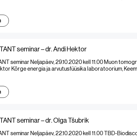
m
ANT seminar – dr. Andi Hektor
NT seminar Neljapäev, 29.10.2020 kell 11.00 Muon tomogr
ektor Kõrge energia ja arvutusfüüsika laboratoorium, Keemil
m
ANT seminar – dr. Olga Tšubrik
T seminar Neljapäev, 22.10.2020 kell 11.00 TBD-Biodisco