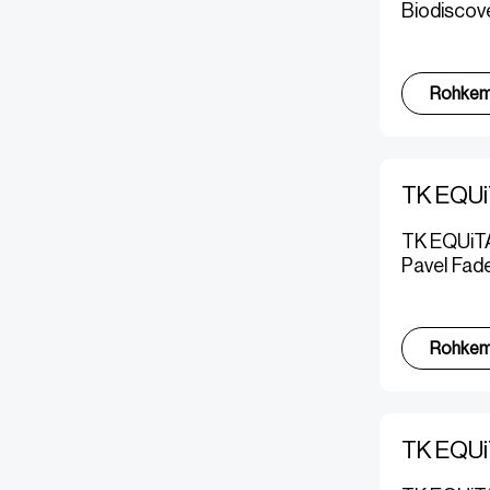
Biodiscov
Rohke
TK EQUi
TK EQUiTA
Pavel Fad
Rohke
TK EQUi