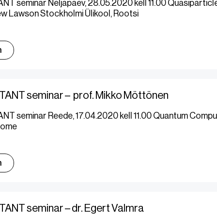
T seminar Neljapäev, 28.05.2020 kell 11.00 Quasiparticl
ew Lawson Stockholmi Ülikool, Rootsi
m
TANT seminar – prof. Mikko Möttönen
NT seminar Reede, 17.04.2020 kell 11.00 Quantum Compu
Soome
m
ANT seminar – dr. Egert Valmra