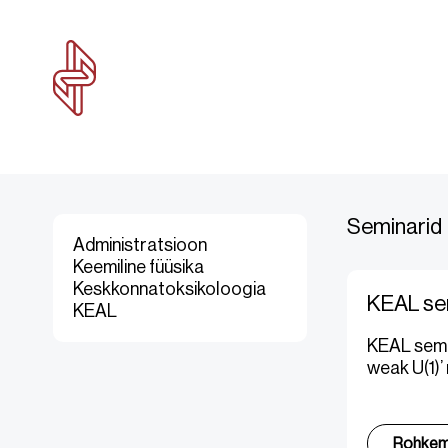
Seminarid
Administratsioon
Keemiline füüsika
Keskkonnatoksikoloogia
KEAL se
KEAL
KEAL semin
weak U(1)’
Rohke