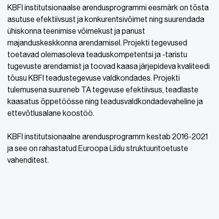
KBFI institutsionaalse arendusprogrammi eesmärk on tõsta
asutuse efektiivsust ja konkurentsivõimet ning suurendada
ühiskonna teenimise võimekust ja panust
majanduskeskkonna arendamisel. Projekti tegevused
toetavad olemasoleva teaduskompetentsi ja -taristu
tugevuste arendamist ja toovad kaasa järjepideva kvaliteedi
tõusu KBFI teadustegevuse valdkondades. Projekti
tulemusena suureneb TA tegevuse efektiivsus, teadlaste
kaasatus õppetöösse ning teadusvaldkondadevaheline ja
ettevõtlusalane koostöö.
KBFI institutsionaalne arendusprogramm kestab 2016-2021
ja see on rahastatud Euroopa Liidu struktuuritoetuste
vahenditest.