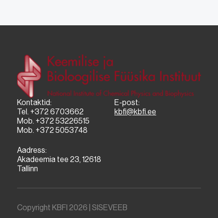
Kontaktid:
E-post:
Tel. +372 6703662
kbfi@kbfi.ee
Mob. +372 53226515
Mob. +372 5053748
Aadress:
Akadeemia tee 23, 12618
Tallinn
Copyright KBFI 2026 |
SISEVEEB