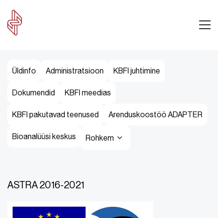
Üldinfo
Administratsioon
KBFI juhtimine
Dokumendid
KBFI meedias
KBFI pakutavad teenused
Arenduskoostöö ADAPTER
Bioanalüüsi keskus
Rohkem
ASTRA 2016-2021