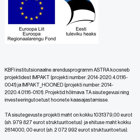
KBFI institutsionaalne arendusprogramm ASTRA koosneb
projektidest IMPAKT (projekti number: 2014-2020.4.01.16-
0041) ja IMPAKT_HOONED (projekti number: 2014-
2020.4.01.16-0101). Projektid hõlmava TA sisutegevusi ning
investeeringutoetust hoonete kaasajastamisse.
TA sisutegevuste projekti maht on kokku 1031379,00 eurot
(sh. 979 827 eurot struktuuritoetus) ja ehituse maht kokku
2614000, 00 eurot (sh. 2 072 992 eurot struktuuritoetus).