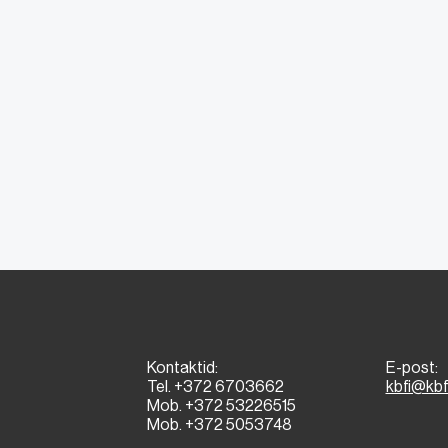
Kontaktid:
E-post:
Tel. +372 6703662
kbfi@kbf
Mob. +372 53226515
Mob. +372 5053748