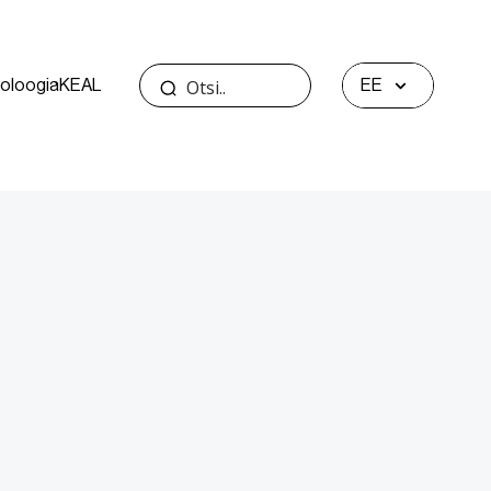
oloogia
KEAL
EE