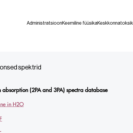
Administratsioon
Keemiline füüsika
Keskkonnatoksik
onsed spektrid