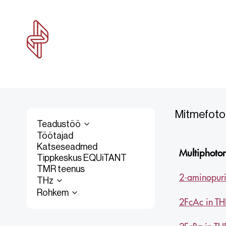
Mitmefoto
Teadustöö
Töötajad
Katseseadmed
Tippkeskus EQUiTANT
TMR teenus
THz
Rohkem