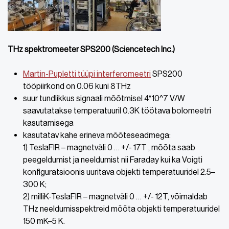
THz spektromeeter SPS200 (Sciencetech Inc.)
Martin-Pupletti tüüpi interferomeetri
SPS200
tööpiirkond on 0.06 kuni 8THz
suur tundlikkus signaali mõõtmisel 4*10^7 V/W
saavutatakse temperatuuril 0.3K töötava bolomeetri
kasutamisega
kasutatav kahe erineva mõõteseadmega:
1) TeslaFIR – magnetväli 0 … +/- 17T , mõõta saab
peegeldumist ja neeldumist nii Faraday kui ka Voigti
konfiguratsioonis uuritava objekti temperatuuridel 2.5–
300 K;
2) milliK-TeslaFIR – magnetväli 0 … +/- 12T, võimaldab
THz neeldumisspektreid mõõta objekti temperatuuridel
150 mK–5 K.