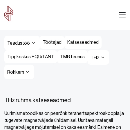
Töötajad
Katseseadmed
Teadustöö
Tippkeskus EQUiTANT
TMR teenus
THz
Rohkem
THz rühma katseseadmed
Uurimismetoodikas on pearõhk terahertsspektroskoopia ja
tugevate magnetväljade ühildamisel. Uuritava materjali
magnetväljaga mőjutamisel on kaks eesmärki. Esimene on