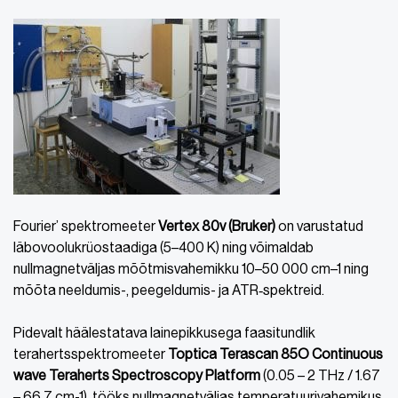
Fourier’ spektromeeter
Vertex 80v (Bruker)
on varustatud
läbovoolukrüostaadiga (5–400 K) ning võimaldab
nullmagnetväljas mõõtmisvahemikku 10–50 000 cm–1 ning
mõõta neeldumis-, peegeldumis- ja ATR‑spektreid.
Pidevalt häälestatava lainepikkusega faasitundlik
terahertsspektromeeter
Toptica Terascan 85O Continuous
wave Teraherts Spectroscopy Platform
(0.05 – 2 THz / 1.67
– 66.7 cm-1) tööks nullmagnetväljas temperatuurivahemikus