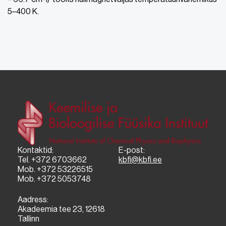
5–400 K.
Kontaktid:
E-post:
Tel. +372 6703662
kbfi@kbfi.ee
Mob. +372 53226515
Mob. +372 5053748
Aadress:
Akadeemia tee 23, 12618
Tallinn