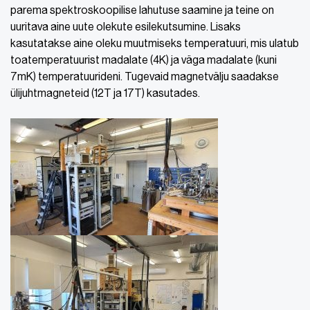
parema spektroskoopilise lahutuse saamine ja teine on
uuritava aine uute olekute esilekutsumine. Lisaks
kasutatakse aine oleku muutmiseks temperatuuri, mis ulatub
toatemperatuurist madalate (4K) ja väga madalate (kuni
7mK) temperatuurideni. Tugevaid magnetvälju saadakse
ülijuhtmagneteid (12T ja 17T) kasutades.