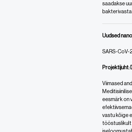
saadakse uus
bakterivasta
Uudsed nanoo
SARS-CoV-2 
Projektijuht:
Viimased and
Meditisiinili
eesmärk on v
efektiivsemad
vastu kõige 
tööstuslikult
iseloomustab