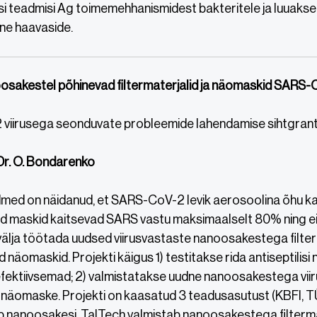
i teadmisi Ag toimemehhanismidest bakteritele ja luuaks
ne haavaside.
sakestel põhinevad filtermaterjalid ja näomaskid SARS-C
viirusega seonduvate probleemide lahendamise sihtgran
 Dr. O. Bondarenko
med on näidanud, et SARS-CoV-2 levik aerosoolina õhu kaud
sed maskid kaitsevad SARS vastu maksimaalselt 80% ning ei 
älja töötada uudsed viirusvastaste nanoosakestega filterm
 näomaskid. Projekti käigus 1) testitakse rida antiseptili
efektiivsemad; 2) valmistatakse uudne nanoosakestega viir
 näomaske. Projekti on kaasatud 3 teadusasutust (KBFI, TÜ, 
 nanoosakesi, TalTech valmistab nanoosakestega filtermate