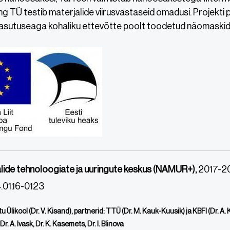
g TÜ testib materjalide viirusvastaseid omadusi. Projekti
asutuseaga kohaliku ettevõtte poolt toodetud näomaskid
ide tehnoloogiate ja uuringute keskus (NAMUR+),
2017-20
.01.16-0123
tu Ülikool (Dr. V. Kisand), partnerid: TTÜ (Dr. M. Kauk-Kuusik) ja KBFI (Dr. A. 
Dr. A. Ivask, Dr. K. Kasemets, Dr. I. Blinova