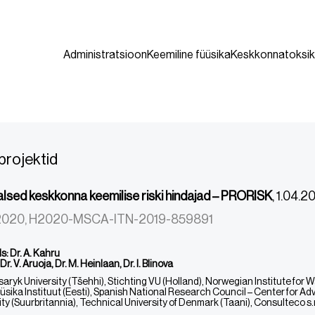
Administratsioon
Keemiline füüsika
Keskkonnatoksik
projektid
lsed keskkonna keemilise riski hindajad – PRORISK
, 1.04.
 2020, H2020-MSCA-ITN-2019-859891
s: Dr. A. Kahru
Dr. V. Aruoja, Dr. M. Heinlaan, Dr. I. Blinova
aryk University (Tšehhi), Stichting VU (Holland), Norwegian Institute for W
üüsika Instituut (Eesti), Spanish National Research Council – Center for Ad
ity (Suurbritannia), Technical University of Denmark (Taani), Consulteco s.r.