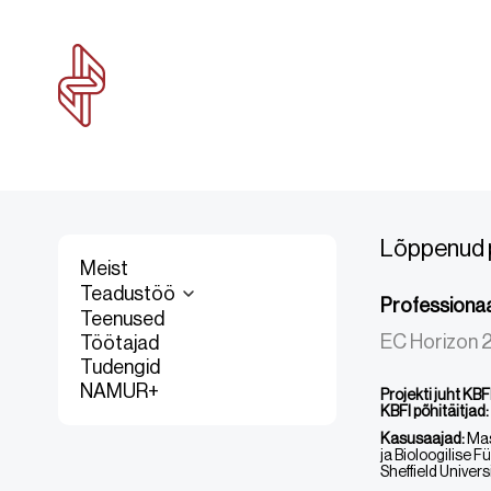
Lõppenud 
Meist
Teadustöö
Professionaa
Teenused
EC Horizon
Töötajad
Tudengid
NAMUR+
Projekti juht KBFI
KBFI põhitäitjad: 
Kasusaajad:
Mas
ja Bioloogilise F
Sheffield Univers