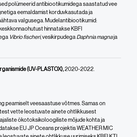
lised polümeerid antibiootikumidega saastatud vee
gnetiga eemaldamist korduvkasutada ja
nähtava valgusega. Mudelantibiootikumid:
ide keskkonnaohutust hinnatakse KBFI
tega
Vibrio fischeri
, vesikirpudega
Daphnia magna
ja
eeorganismide (UV-PLASTOX),
2020-2022.
ning peamiselt veesaastuse võtmes. Samas on
stest vette leostuvate ainete ohtlikkusest
ajaliste ökotoksikoloogiliste mõjude kohta ja
ohandatakse EU JP Oceans projektis WEATHER MIC
te leostuvate ainete ohtlikkuse uurimiseks KBFI KTL