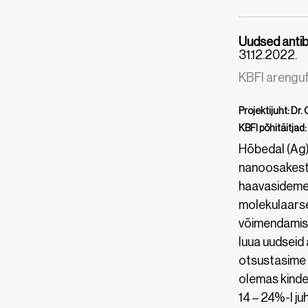
Uudsed antib
31.12.2022.
KBFI arenguf
Projektijuht: Dr
KBFI põhitäitjad: 
Hõbedal (Ag)
nanoosakeste
haavasidemed
molekulaarse
võimendamisek
luua uudseid 
otsustasime 
olemas kindel
14 – 24%-l ju