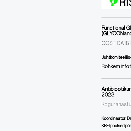
Functional G
(GLYCONan
COST CA18
Juhtkomitee liig
Rohkem info
Antibiootiku
2023.
Kogurahastus
Koordinaator: Dr.
KBFI poolsed põhi