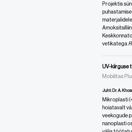
Projektis sü
puhastamisek
materjalidel
Amoksitsillii
Keskkonnato
vetikatega
R
UV-kiirguse 
Mobilitas Pl
Juht: Dr. A. Kho
Mikroplasti 
hoiatavalt vä
veekogude pla
nanoplasti o
välja töötatu