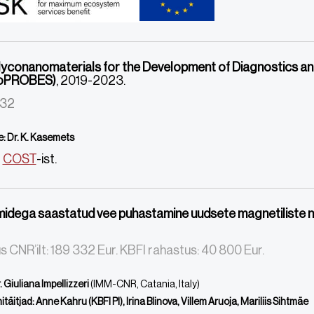
lyconanomaterials for the Development of Diagnostics a
oPROBES)
, 2019-2023.
132
e: Dr. K. Kasemets
t
COST
-ist.
midega saastatud vee puhastamine uudsete magnetiliste 
 CNR’ilt: 189 332 Eur. KBFI rahastus: 40 800 Eur.
 Giuliana Impellizzeri
(IMM-CNR, Catania, Italy)
täitjad: Anne Kahru (KBFI PI), Irina Blinova, Villem Aruoja, Mariliis Sihtmäe