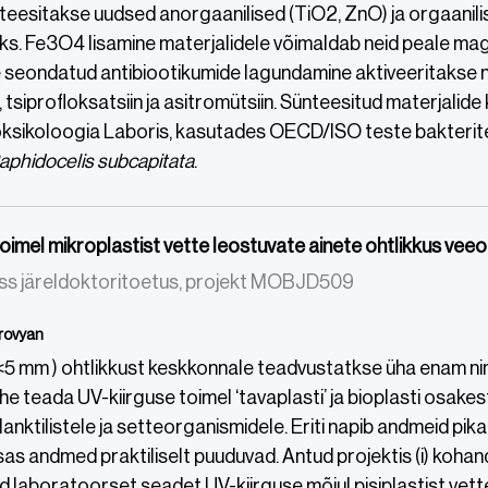
nteesitakse uudsed anorgaanilised (TiO2, ZnO) ja orgaani
s. Fe3O4 lisamine materjalidele võimaldab neid peale ma
e seondatud antibiootikumide lagundamine aktiveeritakse 
n, tsiprofloksatsiin ja asitromütsiin. Sünteesitud materjal
ksikoloogia Laboris, kasutades OECD/ISO teste bakteri
aphidocelis subcapitata
.
toimel mikroplastist vette leostuvate ainete ohtlikkus v
uss järeldoktoritoetus, projekt MOBJD509
srovyan
(<5 mm ) ohtlikkust keskkonnale teadvustatkse üha enam 
he teada UV-kiirguse toimel ‘tavaplasti’ ja bioplasti osake
nktilistele ja setteorganismidele. Eriti napib andmeid pika
sas andmed praktiliselt puuduvad. Antud projektis (i) k
d laboratoorset seadet UV-kiirguse mõjul pisiplastist vet