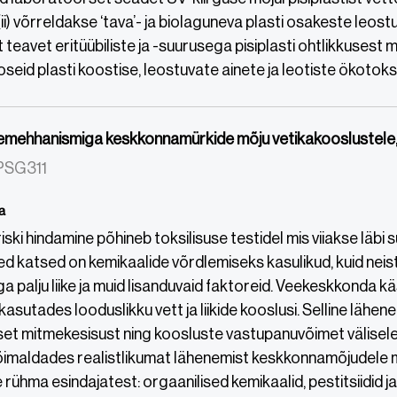
ii) võrreldakse ‘tava’- ja biolaguneva plasti osakeste leostus
teavet eritüübiliste ja -suurusega pisiplasti ohtlikkusest m
seid plasti koostise, leostuvate ainete ja leotiste ökotoks
emehhanismiga keskkonnamürkide mõju vetikakooslustele
 PSG311
a
iski hindamine põhineb toksilisuse testidel mis viiakse lä
llised katsed on kemikaalide võrdlemiseks kasulikud, kuid nei
a palju liike ja muid lisanduvaid faktoreid. Veekeskkonda k
asutades looduslikku vett ja liikide kooslusi. Selline lähene
set mitmekesisust ning koosluste vastupanuvõimet välisel
õimaldades realistlikumat lähenemist keskkonnamõjudele 
rühma esindajatest: orgaanilised kemikaalid, pestitsiidid 