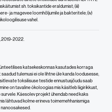
käitumist sh. toksikantide eraldumist; (iii)
ere- ja magevee loomhõljumile ja bakteritele; (iv)
ikoloogilisuse vahel.
,
2019-2022.
bi sünteetilises katsekeskonnas kasutades korraga
st saadud tulemusi ei ole lihtne üle kanda loodusesse,
äsitlevate toksilisuse testide ennustusjõudu saab
mine on tavaline ökoloogias mis käsitleb liigirikkust,
e survele. Käesolev projekt ühendab need kaks
mis lähtuvad kolme erineva toimemehhanismiga
ja nanoosakesed.