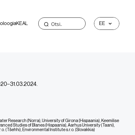
oloogia
KEAL
EE
2020−31.03.2024.
ater Research (Norra), University of Girona (Hispaania), Keemilise
vanced Studies of Blanes (Hispaania), Aarhus University (Taani),
o. (Tšehhi), Environmental Institute s.r.o. (Slovakkia)