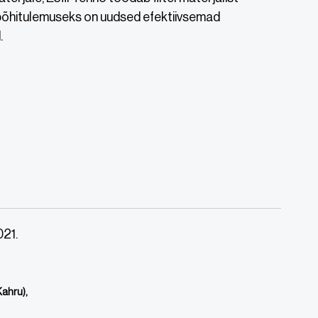
 põhitulemuseks on uudsed efektiivsemad
.
21.
Kahru),