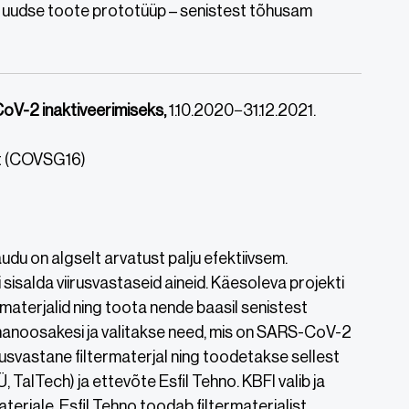
e uudse toote prototüüp – senistest tõhusam
oV-2 inaktiveerimiseks,
1.10.2020−31.12.2021.
t (COVSG16)
u on algselt arvatust palju efektiivsem.
sisalda viirusvastaseid aineid. Käesoleva projekti
aterjalid ning toota nende baasil senistest
si nanoosakesi ja valitakse need, mis on SARS-CoV-2
usvastane filtermaterjal ning toodetakse sellest
TalTech) ja ettevõte Esfil Tehno. KBFI valib ja
rjale, Esfil Tehno toodab filtermaterjalist