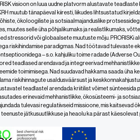
RISK visioon on luua uudne platvorm alustavate teadlaste 
RH muutub tänapäeval kiiresti, liikudes lihtsustatud kirjel
histe, ökoloogiliste ja sotsiaalmajanduslike protsessid
es, muutes selle üha põhjalikumaks ja realistlikumaks, võt
sed stressorid või globaalsete muutuste mõju. PRORISKi a
ega riskihindamise paradigmas. Nad töötavad tulevaste e
ontseptioonidega – s.o. kahjuliku toime radade (Adverse
red teadlased arendavad ja integreerivad mehhanistlikke 
eemide toimimisega. Nad suudavad hakkama saada üha ke
hindama riskihinnagute usaldusväärsust ja keskkonnakahjust
stavatel teadlastel arendada kriitilist võimet sünteesida
asutades erinevaid mehhanistlikke, ökosüsteemi- ja sotsia
jundada tulevasi regulatiivseid missioone, mis kaitsevad
teenuste jätkusuutlikkuse ja heaolu ka pärast käesolevat p