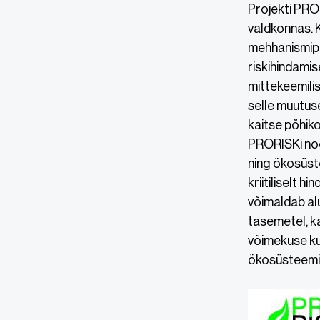
Projekti PRO
valdkonnas. K
mehhanismipõ
riskihindamis
mittekeemili
selle muutus
kaitse põhik
PRORISKi noo
ning ökosüst
kriitiliselt 
võimaldab alu
tasemetel, k
võimekuse ku
ökosüsteemi 