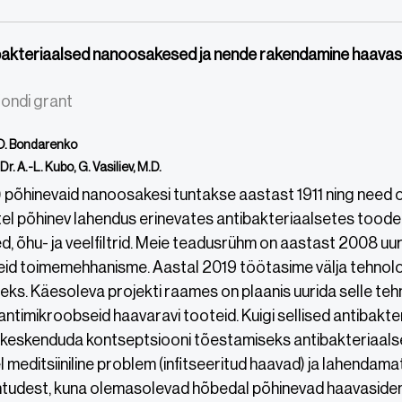
akteriaalsed nanoosakesed ja nende rakendamine haavas
ondi grant
. O. Bondarenko
Dr. A.-L. Kubo, G. Vasiliev, M.D.
 põhinevaid nanoosakesi tuntakse aastast 1911 ning need on
l põhinev lahendus erinevates antibakteriaalsetes toodet
, õhu- ja veelfiltrid. Meie teadusrühm on aastast 2008 u
id toimemehhanisme. Aastal 2019 töötasime välja tehno
s. Käesoleva projekti raames on plaanis uurida selle tehn
antimikroobseid haavaravi tooteid. Kuigi sellised antibakte
keskenduda kontseptsiooni tõestamiseks antibakteriaals
 meditsiiniline problem (infitseeritud haavad) ja lahendama
htudest, kuna olemasolevad hõbedal põhinevad haavasidemed 