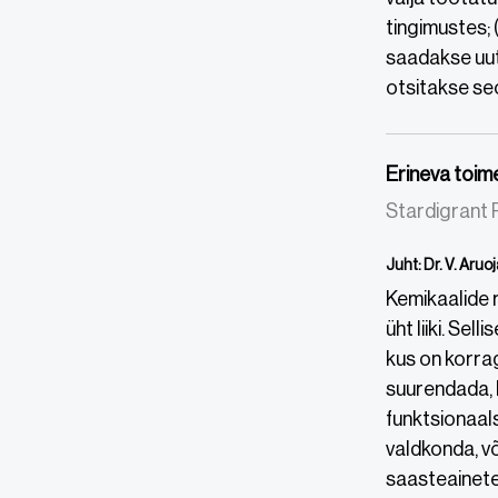
tingimustes; (
saadakse uut 
otsitakse seo
Erineva toim
Stardigrant
Juht: Dr. V. Aruoj
Kemikaalide r
üht liiki. Se
kus on korrag
suurendada, k
funktsionaal
valdkonda, v
saasteainete 