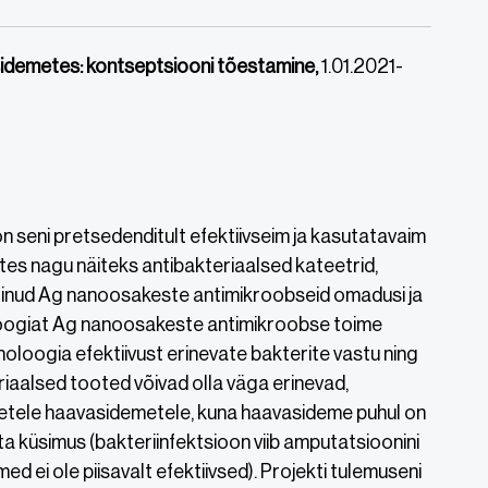
idemetes: kontseptsiooni tõestamine,
1.01.2021-
 seni pretsedenditult efektiivseim ja kasutatavaim
es nagu näiteks antibakteriaalsed kateetrid,
urinud Ag nanoosakeste antimikroobseid omadusi ja
loogiat Ag nanoosakeste antimikroobse toime
oloogia efektiivust erinevate bakterite vastu ning
riaalsed tooted võivad olla väga erinevad,
etele haavasidemetele, kuna haavasideme puhul on
ta küsimus (bakteriinfektsioon viib amputatsioonini
ei ole piisavalt efektiivsed). Projekti tulemuseni