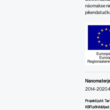
näomakse nin
pikendatud k
Nanomaterjal
2014-2020.4
Projekti juht: Tar
KBFI põhitäitjad: 