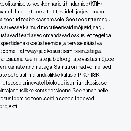
koolitamiseks keskkonnariski hindamise (KRH)
davatelt laboratoorsetelt testidelt järjest enam
ega seotud teabe kaasamisele. See toob murrangu
tes arvesse ka muid moduleerivaid mõjusid, nagu
lustavad teadlased omandavad oskusi, et tegelda
kspertidena ökosüsteemide ja tervise säästva
 Outcome Pathway) ja ökosüsteemi teenustega.
arusaamu keemiliste ja bioloogiliste vastasmõjude
erukamate andmetega. Samuti on nad võimelised
uste sotsiaal-majanduslikke kulusid. PRORISK
 protsesse erinevatel bioloogilise mitmekesisuse
almajanduslikke kontseptsioone. See annab neile
 ökosüsteemide teenuseid ja seega tagavad
rojekti.