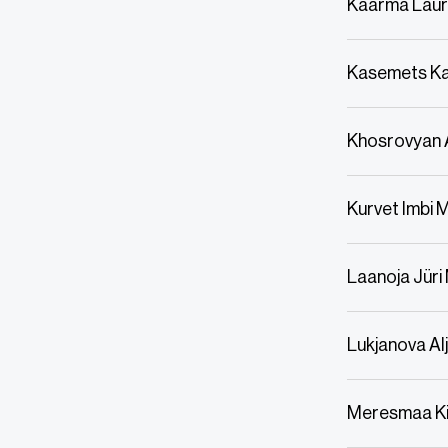
Kaarma Lau
Kasemets Ka
Khosrovyan 
Kurvet Imbi 
Laanoja Jüri
Lukjanova Al
Meresmaa Kir