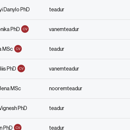
i Danylo PhD
teadur
nika PhD
vanemteadur
CV
a MSc
teadur
CV
iis PhD
vanemteadur
CV
Jena MSc
nooremteadur
Vignesh PhD
teadur
in PhD
teadur
CV