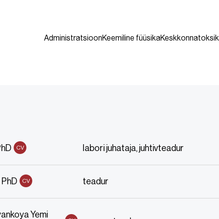
Administratsioon
Keemiline füüsika
Keskkonnatoksik
PhD
labori juhataja, juhtivteadur
CV
m PhD
teadur
CV
yankoya Yemi