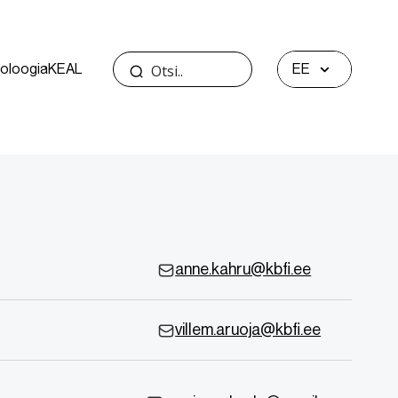
oloogia
KEAL
EE
anne.kahru@kbfi.ee
villem.aruoja@kbfi.ee