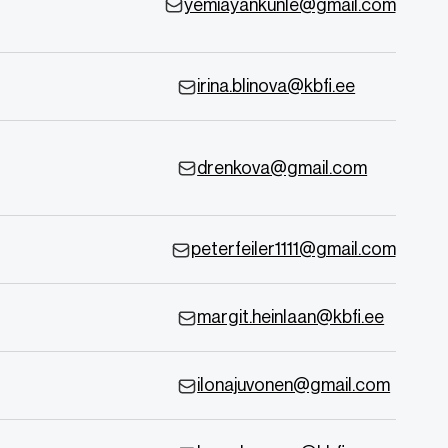
yemiayankunle@gmail.com
irina.blinova@kbfi.ee
drenkova@gmail.com
peterfeiler1111@gmail.com
margit.heinlaan@kbfi.ee
ilonajuvonen@gmail.com