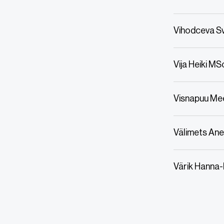
Vihodceva S
Vija Heiki MS
Visnapuu Me
Välimets Ane
Värik Hanna-