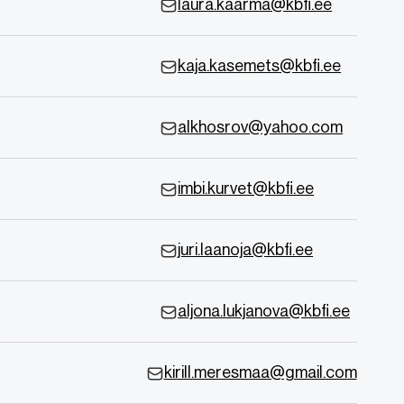
laura.kaarma@kbfi.ee
kaja.kasemets@kbfi.ee
alkhosrov@yahoo.com
imbi.kurvet@kbfi.ee
juri.laanoja@kbfi.ee
aljona.lukjanova@kbfi.ee
kirill.meresmaa@gmail.com