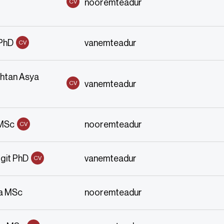
nooremteadur
CV
 PhD
vanemteadur
CV
htan Asya
vanemteadur
CV
 MSc
nooremteadur
CV
git PhD
vanemteadur
CV
na MSc
nooremteadur