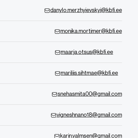
danylo.merzhyievskyi@kbfi.ee
monika.mortimer@kbfi.ee
maarja.otsus@kbfi.ee
mariliis.sihtmae@kbfi.ee
snehasmita00@gmail.com
vigneshnano18@gmail.com
karin.valmsen@gmail.com