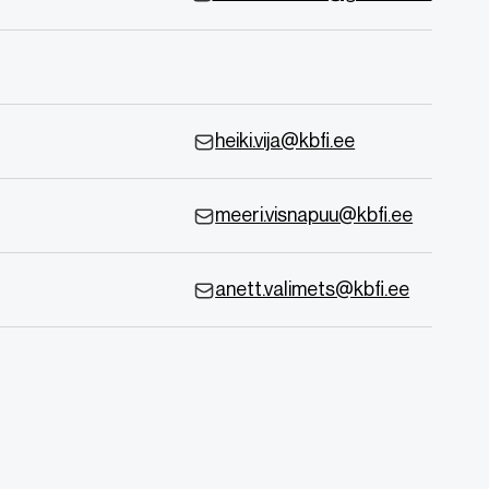
heiki.vija@kbfi.ee
meeri.visnapuu@kbfi.ee
anett.valimets@kbfi.ee