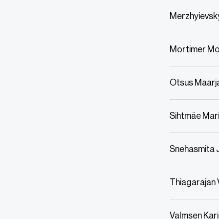
Merzhyievsky
Mortimer Mo
Otsus Maarj
Sihtmäe Maril
Snehasmita 
Thiagarajan 
Valmsen Kar