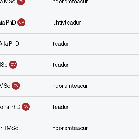
ra MSc
nooremteadur
CV
ja PhD
juhtivteadur
CV
Alla PhD
teadur
MSc
teadur
CV
 MSc
nooremteadur
CV
jona PhD
teadur
CV
ill MSc
nooremteadur