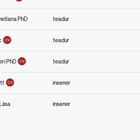
vetlana PhD
teadur
c
teadur
CV
eri PhD
teadur
CV
tt
insener
CV
Liisa
insener