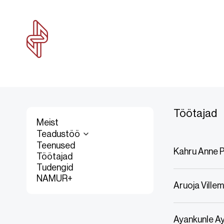
Töötajad
Meist
Teadustöö
Teenused
Kahru Anne 
Töötajad
Tudengid
NAMUR+
Aruoja Ville
Ayankunle A