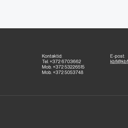
Kontaktid:
E-post:
Tel. +372 6703662
kbfi@kbf
Mob. +372 53226515
Mob. +372 5053748