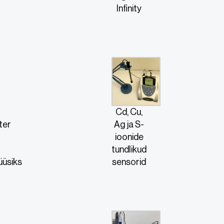
Infinity
Cd, Cu,
ter
Ag ja S-
ioonide
tundlikud
üüsiks
sensorid