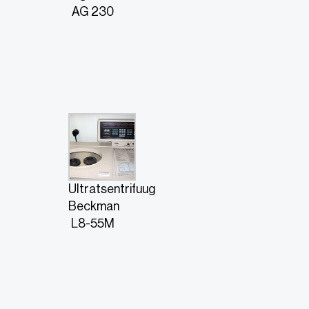
AG 230
Ultratsentrifuug
Beckman
L8-55M