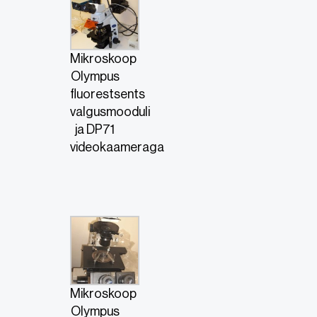
Mikroskoop
Olympus
fluorestsents
valgusmooduli
ja DP71
videokaameraga
Mikroskoop
Olympus