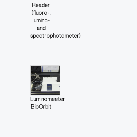
Reader
(fluoro-,
lumino-
and
spectrophotometer)
Luminomeeter
BioOrbit