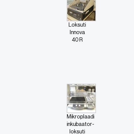
Loksuti
Innova
40 R
Mikroplaadi
inkubaator-
loksuti