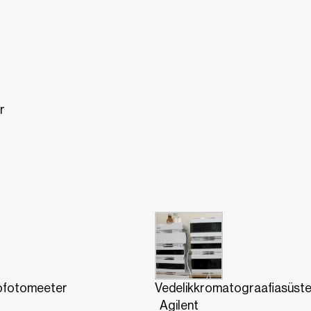
r
ofotomeeter
Vedelikkromatograafiasüst
Agilent