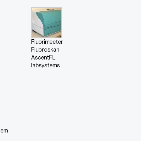
Fluorimeeter
Fluoroskan
AscentFL
labsystems
eem