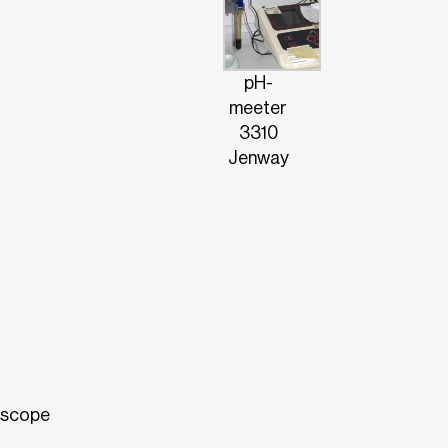
pH-
meeter
3310
Jenway
oscope