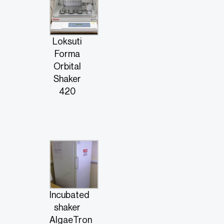
Loksuti
Forma
Orbital
Shaker
420
Incubated
shaker
AlgaeTron