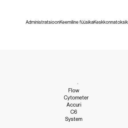
Administratsioon
Keemiline füüsika
Keskkonnatoksik
Flow
Cytometer
Accuri
C6
System