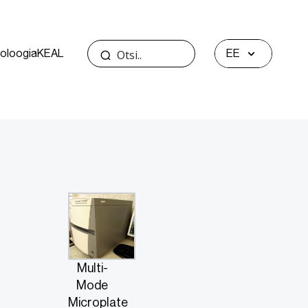
oloogia
KEAL
EE
Multi-
Mode
Microplate